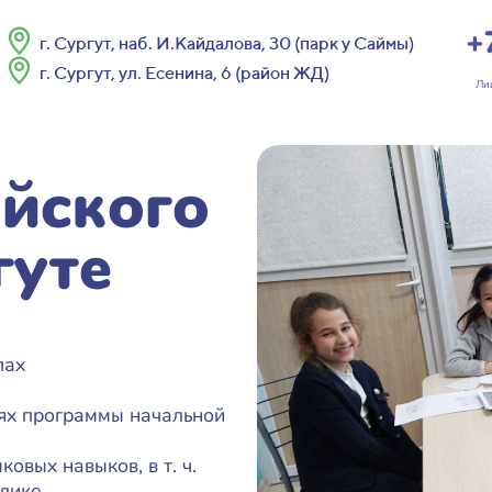
+
г. Сургут, наб. И.Кайдалова, 30 (парк у Саймы)
г. Сургут, ул. Есенина, 6 (район ЖД)
Лицензия 
ийского
гуте
пах
иях программы начальной
овых навыков, в т. ч.
блике