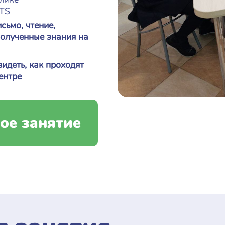
LTS
сьмо, чтение,
полученные знания на
видеть, как проходят
ентре
ое занятие