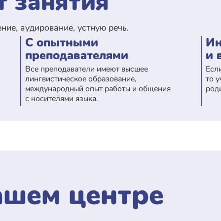
т занятия
ние, аудирование, устную речь.
С опытными
Ин
преподавателями
и 
Все преподаватели имеют высшее
Есл
лингвистическое образование,
то 
международный опыт работы и общения
род
с носителями языка.
ашем центре